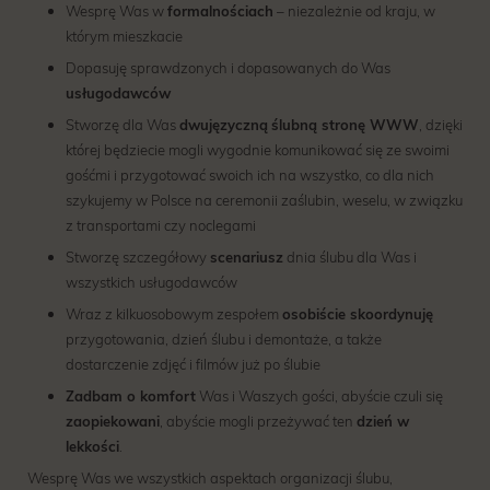
Wesprę Was w
formalnościach
– niezależnie od kraju, w
którym mieszkacie
Dopasuję sprawdzonych i dopasowanych do Was
usługodawców
Stworzę dla Was
dwujęzyczną
ślubną stronę WWW
, dzięki
której będziecie mogli wygodnie komunikować się ze swoimi
gośćmi i przygotować swoich ich na wszystko, co dla nich
szykujemy w Polsce na ceremonii zaślubin, weselu, w związku
z transportami czy noclegami
Stworzę szczegółowy
scenariusz
dnia ślubu dla Was i
wszystkich usługodawców
Wraz z kilkuosobowym zespołem
osobiście skoordynuję
przygotowania, dzień ślubu i demontaże, a także
dostarczenie zdjęć i filmów już po ślubie
Zadbam o komfort
Was i Waszych gości, abyście czuli się
zaopiekowani
, abyście mogli przeżywać ten
dzień w
lekkości
.
Wesprę Was we wszystkich aspektach organizacji ślubu,