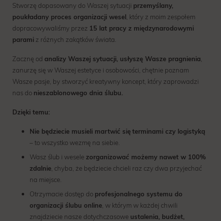
Stworzę dopasowany do Waszej sytuacji
przemyślany,
poukładany proces organizacji wesel
, który z moim zespołem
dopracowywaliśmy przez
15 lat pracy z międzynarodowymi
parami
z różnych zakątków świata.
Zacznę od
analizy Waszej sytuacji, usłyszę Wasze pragnienia
,
zanurzę się w Waszej estetyce i osobowości, chętnie poznam
Wasze pasje, by stworzyć kreatywny koncept, który zaprowadzi
nas do
nieszablonowego dnia ślubu.
Dzięki temu:
Nie będziecie musieli martwić się
terminami czy logistyką
– to wszystko wezmę na siebie.
Wasz ślub i wesele
zorganizować możemy nawet w 100%
zdalnie
, chyba, że będziecie chcieli raz czy dwa przyjechać
na miejsce.
Otrzymacie dostęp do
profesjonalnego systemu do
organizacji ślubu online
, w którym w każdej chwili
znajdziecie nasze dotychczasowe
ustalenia, budżet,