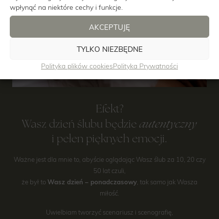
wpłynąć na niektóre cechy i funkcje.
AKCEPTUJĘ
TYLKO NIEZBĘDNE
Polityka plików cookies
Polityka Prywatności
Efekt?
autentyczny
Wasz dzień ślubu będzie
i pełen pięknych emocji.
Ważne jest dla mnie to, abyście oglądając Wasz ślub za 10, 20 czy
50 lat czuli,
że był to
Wasz dzień – ponadczasowy
, tak samo jak Wasza
miłość.
Uwielbiam tworzyć scenariusz i scenografię,