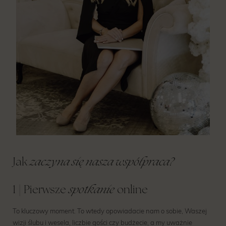
zaczyna się nasza współpraca?
Jak
spotkanie
1 | Pierwsze
online
To kluczowy moment. To wtedy opowiadacie nam o sobie, Waszej
wizji ślubu i wesela, liczbie gości czy budżecie, a my uważnie