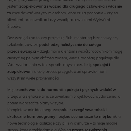
jestem
zaopiekowana i ważna dla drugiego człowieka i właśnie
to
chcę dawać wszystkim osobom, które czują podobnie – czy są
klientami, pracownikami czy współpracownikami Wytwórni
Ślubów.
Bez względu na to, czy projektuję ślub, mentoring biznesowy czy
szkolenie, zawsze
podchodzę holistycznie do całego
przedsięwzięcia
– dzięki moim klientom i współpracownikom mogę
cieszyć się pełnym obfitości życiem, więc z radością projektuję dla
Was wydarzenia w taki sposób, abyście
czuli się spokojni i
zaopiekowani
, a cały proces przygotowań sprawiał nam
wszystkim wiele przyjemności.
Moje
zamiłowanie do harmonii, spokoju i pięknych widoków
przejawia się także tym, że uwielbiam projektować wydarzenia, a
potem wdrażać te plany w życie.
Kompletowanie idealnego
zespołu, szczegółowe tabelki,
skuteczne harmonogramy i piękne scenariusze to mój konik
, a
nowe technologie, aplikacje czy pliki w chmurze – to moje mocne
strony, które przekładam dla Was na
proste rozwiązania
.