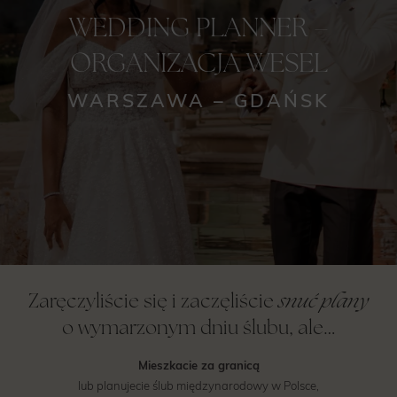
snuć plany
Zaręczyliście się i zaczęliście
o wymarzonym dniu ślubu, ale…
Mieszkacie za granicą
lub planujecie ślub międzynarodowy w Polsce,