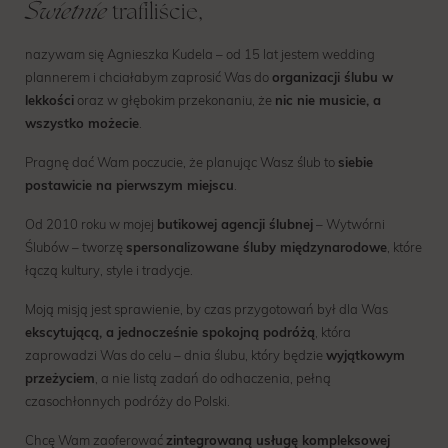
Świetnie
trafiliście,
nazywam się Agnieszka Kudela – od 15 lat jestem wedding
plannerem i chciałabym zaprosić Was do
organizacji ślubu w
lekkości
oraz w głębokim przekonaniu, że
nic nie musicie, a
wszystko możecie
.
Pragnę dać Wam poczucie, że planując Wasz ślub to
siebie
postawicie na pierwszym miejscu
.
Od 2010 roku w mojej
butikowej agencji ślubnej
– Wytwórni
Ślubów – tworzę
spersonalizowane śluby międzynarodowe
, które
łączą kultury, style i tradycje.
Moją misją jest sprawienie, by czas przygotowań był dla Was
ekscytującą, a jednocześnie spokojną podróżą
, która
zaprowadzi Was do celu – dnia ślubu, który będzie
wyjątkowym
przeżyciem
, a nie listą zadań do odhaczenia, pełną
czasochłonnych podróży do Polski.
Chcę Wam zaoferować
zintegrowaną usługę kompleksowej