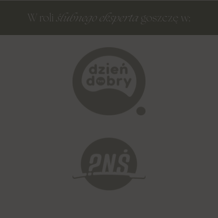
ślubnego eksperta
W roli
goszczę w: