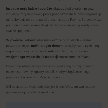
Inspirują mnie ludzie i podróże
, dlatego studiowałam między
innymi w Paryżu, a swoją pracę poza sezonem ślubnym organizuję
tak, żeby dziś móc pracować przez miesiąc z Rzymu, Barcelony czy
podróżując kamperem – dzięki temu rozwijam swoją kreatywność i
świeże spojrzenie.
Wytwórnię Ślubów
założyłam jeszcze na studiach – szybko
poczułam, że jest
moim drugim domem
, a osoby, które ją ze mną
współtworzą są dla mnie
jak rodzina
. Do takiej atmosfery
wzajemnego wsparcia i akceptacji
zapraszam dziś Was.
Prywatnie jestem szczęśliwą żoną i spełnioną mamą, razem z
mężem stanowimy zgrany zespół, z którym będziecie mogli
pracować także w dniu Waszego ślubu.
Jeśli czujecie, że moje podejście jest bliskie Waszym wartościom –
porozmawiajmy o Waszym ślubie!