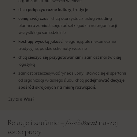
organizacji ślubu i wesela w Polsce
chcą
połączyć różne kultury
, tradycje
cenią swój czas
i chcą skorzystać z usług wedding
plannera zamiast spędzać setki godzin na organizacji
wszystkiego samodzielnie
kochają wysoką jakość
i elegancję, ale niekoniecznie
tradycyjne, polskie schematy weselne
chcą
cieszyć się przygotowaniami
, zamiast martwić się
logistyką
zamiast przeczesywać rynek ślubny i stawać się ekspertami
od organizacji własnego ślubu, chcą
podejmować decyzje
spośród skrojonych na miarę rozwiązań
.
Czy to
o Was
?
fundament
Relacje i zaufanie –
naszej
współpracy