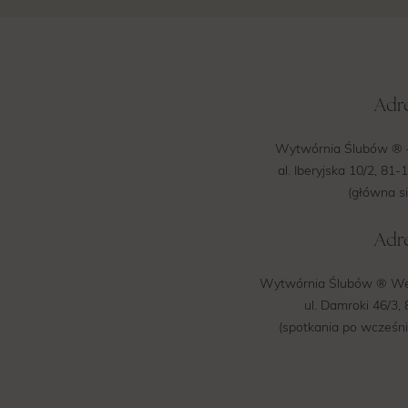
Adre
Wytwórnia Ślubów ® 
al. Iberyjska 10/2, 81
(główna si
Adre
Wytwórnia Ślubów ® We
ul. Damroki 46/3
(spotkania po wcześn