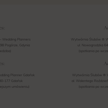
s:
A
– Wedding Planners
Wytwórnia Ślubów ® W
-198 Pogórze, Gdynia
ul. Nowogrodzka 6
edziba)
(spotkania po wcz
s:
A
dding Planner Gdańsk
Wytwórnia Ślubów ® W
, 80-177 Gdańsk
al. Walentego Roździeń
iejszym umówieniu)
(spotkania po wcz