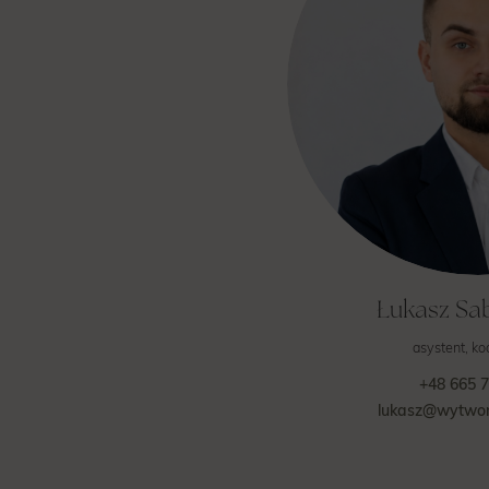
Łukasz Sa
asystent, ko
+48 665 
lukasz@wytwor