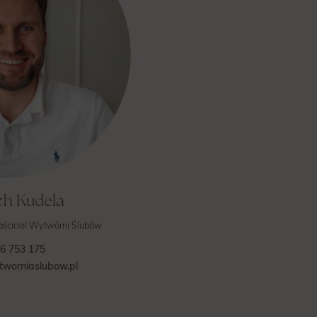
ch Kudela
aściciel Wytwórni Ślubów
6 753 175
worniaslubow.pl