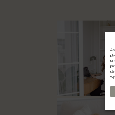
Ab
pl
ur
ja
st
wp