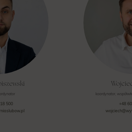
biszewski
Wojcie
ordynator
koordynator, współwł
718 500
+48 60
niaslubow.pl
wojciech@wyt