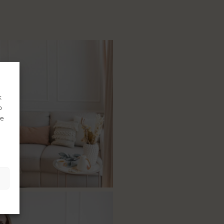
k
o
ie